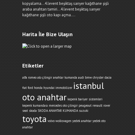
kopyalama...4.levent beşiktaş sarıyer kağıthane şişli
araba anahtarı tamiri...4.levent beşiktaş sarıyer
kağıthane şişli oto kapı açma....
Harita İle Bize Ulaşın
Etiketler
alfa romeo
alo çilingir
anahtar kumanda
audi
bmw
chrysler
dacia
istanbul
fiat
ford
honda
hyundai
immobilizer
oto anahtar
kepenk bariyer sistemleri
kepenk kumandası
mercedes
oto çilingir
peugeout
renault
rover
seat
skoda
SKODA ANAHTAR KUMANDA
suzuki
toyota
volvo
wolksvagen
yedek anahtar
yedek oto
anahtar